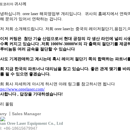
귀사께
포코리아
녕하십니까. oree laser 해외영업부 개리입니다. 귀사의 홈페지에서 
해 문의가 있어서 연락하는 겁니다.
저 저희 소개해드립니다. 저희 oree laser는 중국의 레이저절단기,용접
이저 커팅은 첨단 기술 산업으로서 현대 공장의 각 생산 라인에 널리 사
수록 커지고 있습니다 .저희 1000W-30000W의 각 출력의 절단기를 제공
루비늄등 여러 금속을 절단할 수 있습니다
사도 기계판매하고 계시는데 혹시 레이저 절단기 쪽의 합력하는 파트너를
희 지금 한국의 파트너나 대리님을 찾고 있습니다. 좋은 관계 맺기를 바
를 될 수 있으면 좋겠습니다.
희 회사 자세하게 아시게 하시면 아래 링그를 참고하시면 됩니다
tps://www.oreelaser.com/
사합니다 , 답장을 기대하셌습니다!
리 올림
arry 丨Sales Manager
nan Oree Laser Equipment Co., Ltd
el: +86-18615679947