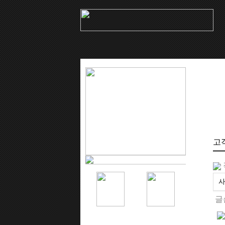
고
사
글