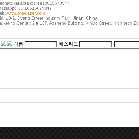
echat&kakaotalk:oree18615679947
hatsapp:+86 18615679947
eb:
www.oreelaser.com
d: 19-1, Jiyang Street Industry Park, Jinan, China
rketing Center:
2 # 16F, Aosheng Building, Xinluo Street, High-tech Zo
이름
패스워드