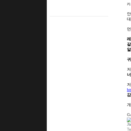
카
안
대
먼
레
갈
알
귀
저
너
저
ht
감
개
G
Ji
T