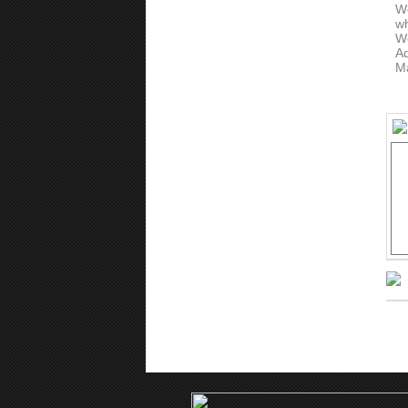
W
w
W
Ad
Ma